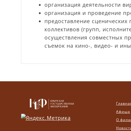
организация деятельности ви
организация и проведение про
предоставление сценических 
коллективов (групп, исполнит
осуществления совместных пр
съемок на кино-, видео- и и
Главна
Афиша
О фила
Новост