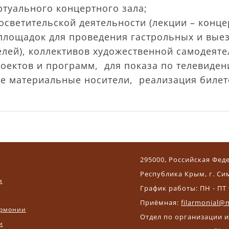
ртуального концертного зала;
светительской деятельности (лекции – концер
площадок для проведения гастрольных и вые
елей), коллективов художественной самодеятел
оектов и программ, для показа по телевиден
ные материальные носители, реализация биле
295000, Российская Фед
Республика Крым, г. Си
я
График работы: ПН - ПТ 
Приёмная:
filarmonial@m
рмонии
Отдел по организации 
и