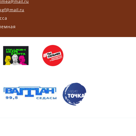
crimea@mail.ru
kgf@mail.ru
асса
риемная