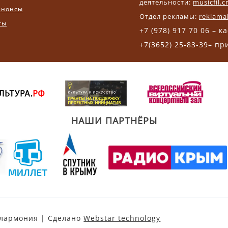
деятельности:
musicfil.
анонсы
Отдел рекламы:
reklama
ты
+7 (978) 917 70 06 – к
+7(3652) 25-83-39– п
НАШИ ПАРТНЁРЫ
илармония | Сделано
Webstar technology