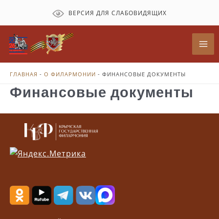
Перейти
ВЕРСИЯ ДЛЯ СЛАБОВИДЯЩИХ
к
содержимому
Mai
Me
ГЛАВНАЯ
-
О ФИЛАРМОНИИ
-
ФИНАНСОВЫЕ ДОКУМЕНТЫ
Финансовые документы