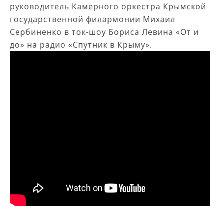
руководитель Камерного оркестра Крымской
государственной филармонии Михаил
Сербиненко в ток-шоу Бориса Левина «От и
до» на радио «Спутник в Крыму».