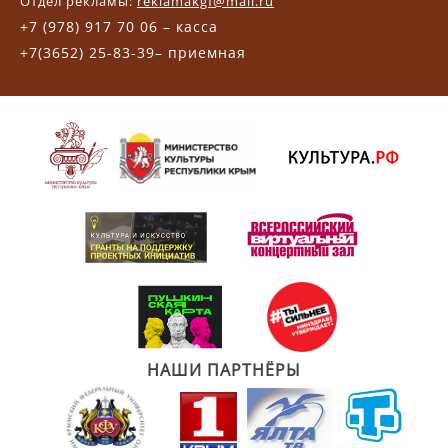
Отдел рекламы:
reklamakgf@mail.ru
+7 (978) 917 70 06 – касса
+7(3652) 25-83-39– приемная
НАШИ ПАРТНЁРЫ