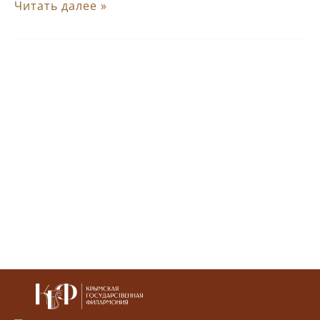
Алена
Читать далее »
Проскурякова
(хореография)