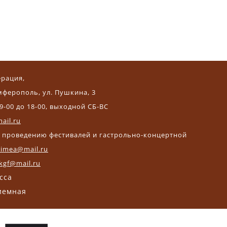
ерация,
мферополь, ул. Пушкина, 3
9-00 до 18-00, выходной СБ-ВС
ail.ru
и проведению фестивалей и гастрольно-концертной
crimea@mail.ru
kgf@mail.ru
асса
риемная