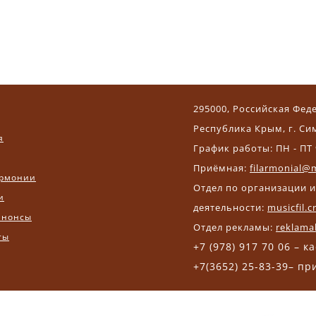
295000, Российская Фед
Республика Крым, г. Си
я
График работы: ПН - ПТ 
Приёмная:
filarmonial@m
рмонии
Отдел по организации 
и
деятельности:
musicfil.
анонсы
Отдел рекламы:
reklama
ты
+7 (978) 917 70 06 – к
+7(3652) 25-83-39– п