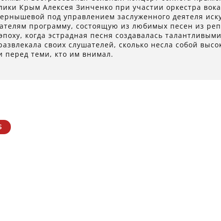
лики Крым Алексея Зинченко при участии оркестра вок
 Чернышевой под управлением заслуженного деятеля иск
шателям программу, состоящую из любимых песен из ре
эпоху, когда эстрадная песня создавалась талантливым
развлекала своих слушателей, сколько несла собой высо
и перед теми, кто им внимал.
S