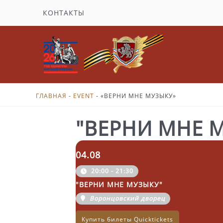
Перейти
КОНТАКТЫ
к
содержимому
ГЛАВНАЯ
-
EVENT
-
«ВЕРНИ МНЕ МУЗЫКУ»
"ВЕРНИ МНЕ 
04.08
20:00 - 21:30
"ВЕРНИ МНЕ МУЗЫКУ"
Воронцовский дворец
Купить билеты Quicktickets