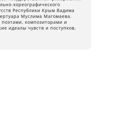
ально-хореографического
усств Республики Крым Вадима
пертуара Муслима Магомаева.
и поэтами, композиторами и
кие идеалы чувств и поступков,