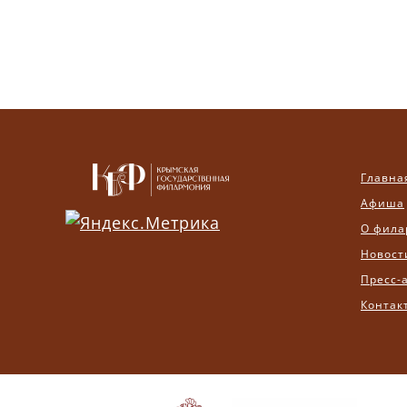
Главна
Афиша
О фила
Новост
Пресс-
Контак