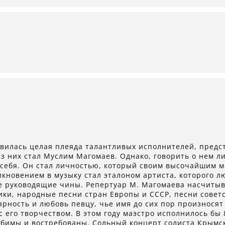
явилась целая плеяда талантливых исполнителей, предс
 них стал Муслим Магомаев. Однако, говорить о нем л
 себя. Он стал личностью, который своим высочайшим 
кновением в музыку стал эталоном артиста, которого л
е руководящие чины. Репертуар М. Магомаева насчитыв
ки, народные песни стран Европы и СССР, песни совет
ность и любовь певцу, чье имя до сих пор произносят
его творчеством. В этом году маэстро исполнилось бы 80
юбимы и востребованы. Сольный концерт солиста Крымс