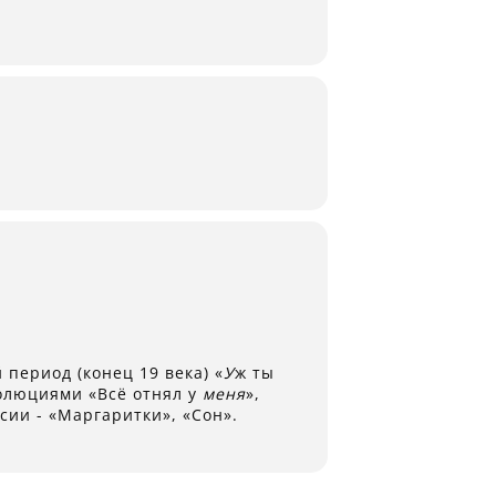
период (конец 19 века) «
У
ж ты
олюциями «Всё отнял у
меня
»,
сии - «Маргаритки», «Сон».