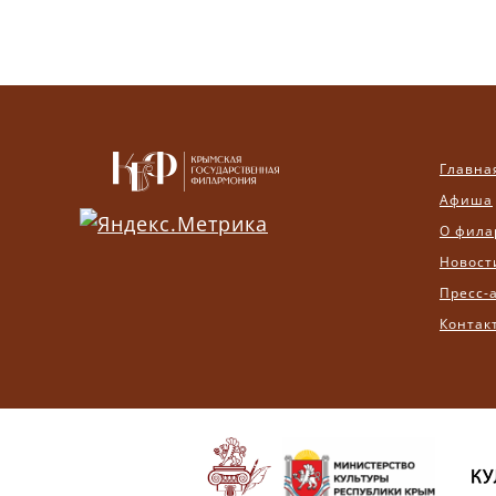
Главна
Афиша
О фила
Новост
Пресс-
Контак