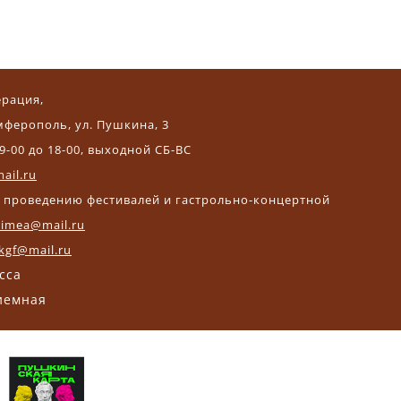
ерация,
мферополь, ул. Пушкина, 3
9-00 до 18-00, выходной СБ-ВС
ail.ru
и проведению фестивалей и гастрольно-концертной
crimea@mail.ru
kgf@mail.ru
асса
риемная