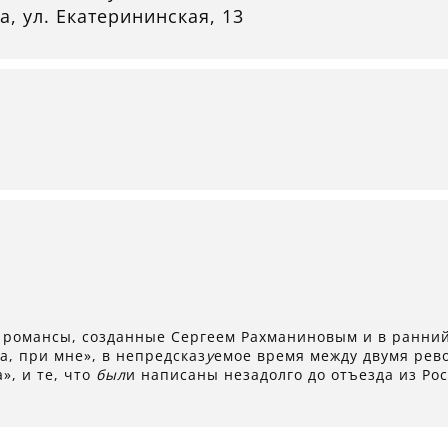
а, ул. Екатерининская, 13
романсы, созданные Сергеем Рахманиновым и в ранний 
а, при мне», в непредсказ
у
емое время между двумя рев
», и те, что
был
и написаны незадолго до отъезда из Рос