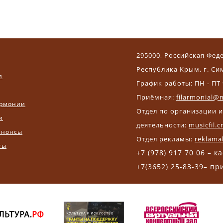
295000, Российская Фед
Республика Крым, г. Си
я
График работы: ПН - ПТ 
Приёмная:
filarmonial@m
рмонии
Отдел по организации 
и
деятельности:
musicfil.
анонсы
Отдел рекламы:
reklama
ты
+7 (978) 917 70 06 – к
+7(3652) 25-83-39– п