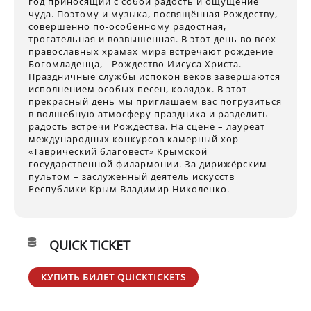
год приносящий с собой радость и ощущение
чуда. Поэтому и музыка, посвящённая Рождеству,
совершенно по-особенному радостная,
трогательная и возвышенная. В этот день во всех
православных храмах мира встречают рождение
Богомладенца, - Рождество Иисуса Христа.
Праздничные службы испокон веков завершаются
исполнением особых песен, колядок. В этот
прекрасный день мы приглашаем вас погрузиться
в волшебную атмосферу праздника и разделить
радость встречи Рождества. На сцене – лауреат
международных конкурсов камерный хор
«Таврический благовест» Крымской
государственной филармонии. За дирижёрским
пультом – заслуженный деятель искусств
Республики Крым Владимир Николенко.
QUICK TICKET
КУПИТЬ БИЛЕТ QUICKTICKETS