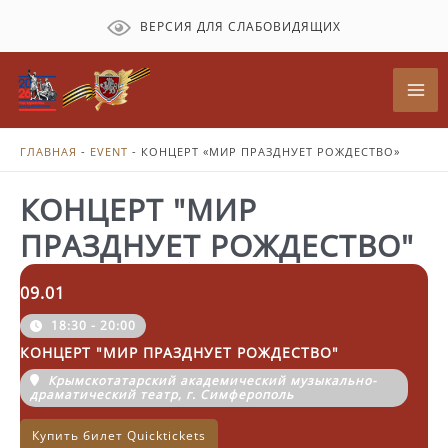
Перейти
ВЕРСИЯ ДЛЯ СЛАБОВИДЯЩИХ
к
содержимому
Mai
Me
ГЛАВНАЯ
-
EVENT
-
КОНЦЕРТ «МИР ПРАЗДНУЕТ РОЖДЕСТВО»
КОНЦЕРТ "МИР
ПРАЗДНУЕТ РОЖДЕСТВО"
09.01
18:30 - 20:00
КОНЦЕРТ "МИР ПРАЗДНУЕТ РОЖДЕСТВО"
Крымскотатарский академический музыкально-
драматический театр, г. Симферополь
Купить билет Quicktickets