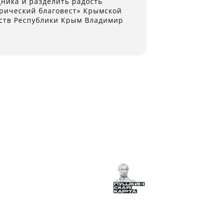
ника и разделить радость
врический благовест» Крымской
сств Республики Крым Владимир