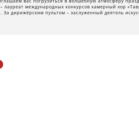
иглашаем вас погрузиться в волшебную атмосферу празд
 – лауреат международных конкурсов камерный хор «Та
. За дирижёрским пультом – заслуженный деятель иску