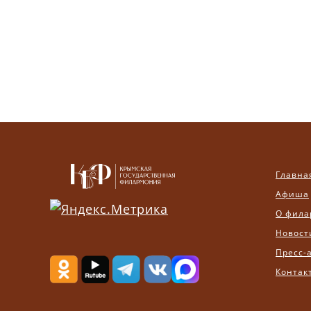
Главна
Афиша
О фила
Новост
Пресс-
Контак