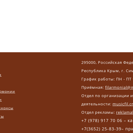
295000, Российская Фед
Республика Крым, г. Си
я
График работы: ПН - ПТ 
Приёмная:
filarmonial@m
рмонии
Отдел по организации 
и
деятельности:
musicfil.
анонсы
Отдел рекламы:
reklama
ты
+7 (978) 917 70 06 – к
+7(3652) 25-83-39– п