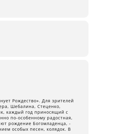
нует Рождество». Для зрителей
ера, Шебалина, Стеценко,
ик, каждый год приносящий с
енно по-особенному радостная,
ают рождение Богомладенца, -
ием особых песен, колядок. В