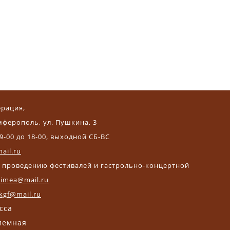
ерация,
мферополь, ул. Пушкина, 3
9-00 до 18-00, выходной СБ-ВС
ail.ru
и проведению фестивалей и гастрольно-концертной
crimea@mail.ru
kgf@mail.ru
асса
риемная