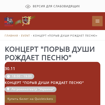
Перейти
ВЕРСИЯ ДЛЯ СЛАБОВИДЯЩИХ
к
содержимому
Mai
Me
ГЛАВНАЯ
-
EVENT
-
КОНЦЕРТ «ПОРЫВ ДУШИ РОЖДАЕТ ПЕСНЮ»
КОНЦЕРТ "ПОРЫВ ДУШИ
РОЖДАЕТ ПЕСНЮ"
30.11
18:00 - 19:00
КОНЦЕРТ "ПОРЫВ ДУШИ РОЖДАЕТ ПЕСНЮ"
Ретрокинотеатр "Украина"
Купить билет на Quicktickets