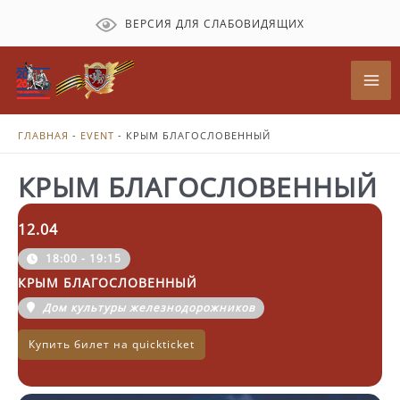
Перейти
ВЕРСИЯ ДЛЯ СЛАБОВИДЯЩИХ
к
содержимому
Mai
Me
ГЛАВНАЯ
-
EVENT
-
КРЫМ БЛАГОСЛОВЕННЫЙ
КРЫМ БЛАГОСЛОВЕННЫЙ
12.04
18:00 - 19:15
КРЫМ БЛАГОСЛОВЕННЫЙ
Дом культуры железнодорожников
Купить билет на quickticket