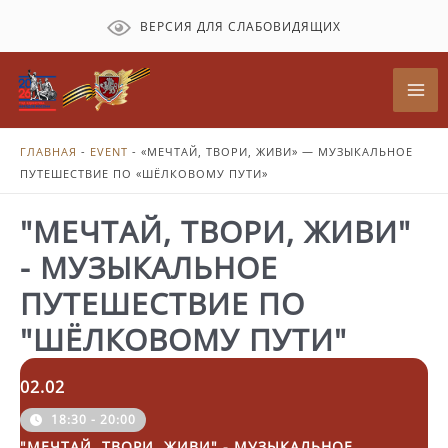
Перейти
ВЕРСИЯ ДЛЯ СЛАБОВИДЯЩИХ
к
содержимому
Mai
Me
ГЛАВНАЯ
-
EVENT
-
«МЕЧТАЙ, ТВОРИ, ЖИВИ» — МУЗЫКАЛЬНОЕ
ПУТЕШЕСТВИЕ ПО «ШЁЛКОВОМУ ПУТИ»
"МЕЧТАЙ, ТВОРИ, ЖИВИ"
- МУЗЫКАЛЬНОЕ
ПУТЕШЕСТВИЕ ПО
"ШЁЛКОВОМУ ПУТИ"
02.02
18:30 - 20:00
"МЕЧТАЙ, ТВОРИ, ЖИВИ" - МУЗЫКАЛЬНОЕ