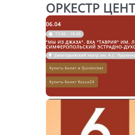
ОРКЕСТР ЦЕН
06.04
17:00 - 18:30
"МЫ ИЗ ДЖАЗА". ВХА "ТАВРИЯ" ИМ
СИМФЕРОПОЛЬСКИЙ ЭСТРАДНО-ДУХО
Евпаторийский театр им. А.С. Пушкин
Купить билет в Quickticket
Купить билет Kassa24