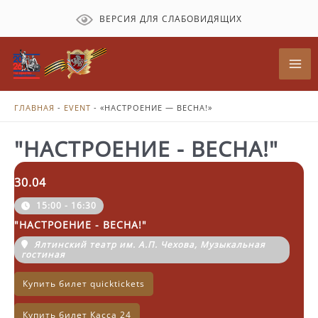
Перейти
ВЕРСИЯ ДЛЯ СЛАБОВИДЯЩИХ
к
содержимому
Mai
Me
ГЛАВНАЯ
-
EVENT
-
«НАСТРОЕНИЕ — ВЕСНА!»
"НАСТРОЕНИЕ - ВЕСНА!"
30.04
15:00 - 16:30
"НАСТРОЕНИЕ - ВЕСНА!"
Ялтинский театр им. А.П. Чехова, Музыкальная
гостиная
Купить билет quicktickets
Купить билет Касса 24