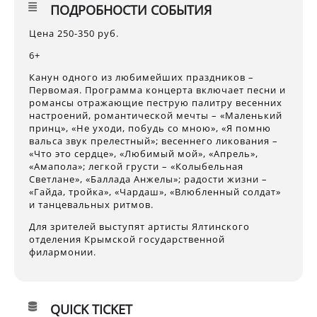
ПОДРОБНОСТИ СОБЫТИЯ
Цена 250-350 руб.
6+
Канун одного из любимейших праздников –
Первомая. Программа концерта включает песни и
романсы отражающие пеструю палитру весенних
настроений, романтической мечты – «Маленький
принц», «Не уходи, побудь со мною», «Я помню
вальса звук прелестный»; весеннего ликования –
«Что это сердце», «Любимый мой», «Апрель»,
«Амапола»; легкой грусти – «Колыбельная
Светлане», «Баллада Анжелы»; радости жизни –
«Гайда, тройка», «Чардаш», «Влюбленный солдат»
и танцевальных ритмов.
Для зрителей выступят артисты Ялтинского
отделения Крымской государственной
филармонии.
QUICK TICKET