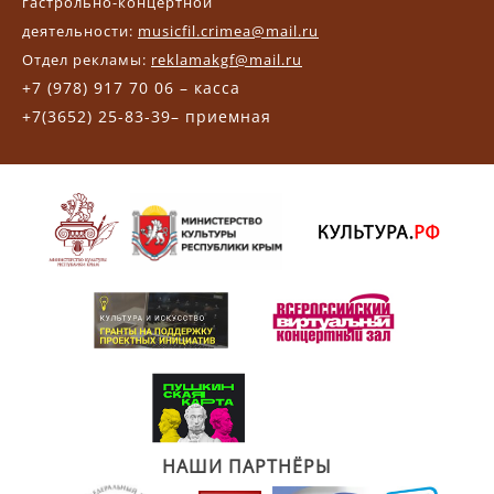
гастрольно-концертной
деятельности:
musicfil.crimea@mail.ru
Отдел рекламы:
reklamakgf@mail.ru
+7 (978) 917 70 06 – касса
+7(3652) 25-83-39– приемная
НАШИ ПАРТНЁРЫ