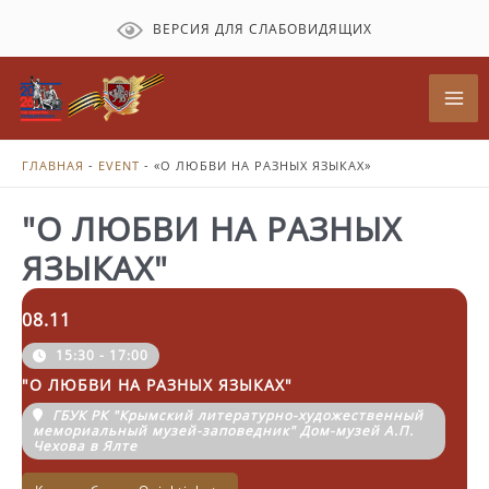
Перейти
ВЕРСИЯ ДЛЯ СЛАБОВИДЯЩИХ
к
содержимому
Mai
Me
ГЛАВНАЯ
-
EVENT
-
«О ЛЮБВИ НА РАЗНЫХ ЯЗЫКАХ»
"О ЛЮБВИ НА РАЗНЫХ
ЯЗЫКАХ"
08.11
15:30 - 17:00
"О ЛЮБВИ НА РАЗНЫХ ЯЗЫКАХ"
ГБУК РК "Крымский литературно-художественный
мемориальный музей-заповедник" Дом-музей А.П.
Чехова в Ялте