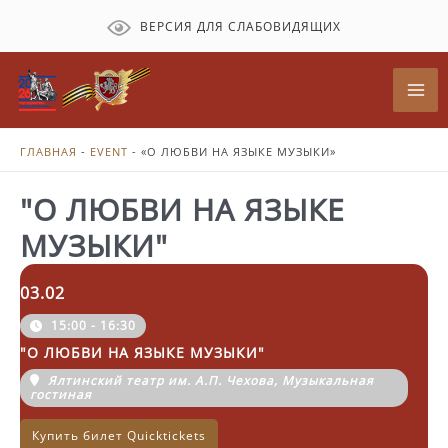
Перейти
ВЕРСИЯ ДЛЯ СЛАБОВИДЯЩИХ
к
содержимому
Mai
Me
ГЛАВНАЯ
-
EVENT
-
«О ЛЮБВИ НА ЯЗЫКЕ МУЗЫКИ»
"О ЛЮБВИ НА ЯЗЫКЕ
МУЗЫКИ"
03.02
15:00 - 16:30
"О ЛЮБВИ НА ЯЗЫКЕ МУЗЫКИ"
Ялтинский театр им. А.П. Чехова, Музыкальная
гостиная
Купить билет Quicktickets