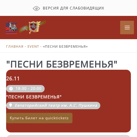
Перейти
ВЕРСИЯ ДЛЯ СЛАБОВИДЯЩИХ
к
содержимому
Mai
Me
ГЛАВНАЯ
-
EVENT
-
«ПЕСНИ БЕЗВРЕМЕНЬЯ»
"ПЕСНИ БЕЗВРЕМЕНЬЯ"
26.11
18:30 - 20:00
"ПЕСНИ БЕЗВРЕМЕНЬЯ"
Евпаторийский театр им. А.С. Пушкина
Купить билет на quicktickets