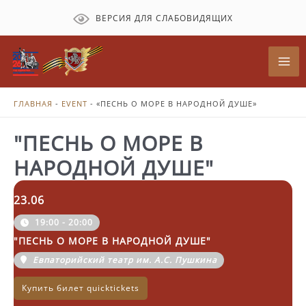
Перейти
ВЕРСИЯ ДЛЯ СЛАБОВИДЯЩИХ
к
содержимому
Mai
Me
ГЛАВНАЯ
-
EVENT
-
«ПЕСНЬ О МОРЕ В НАРОДНОЙ ДУШЕ»
"ПЕСНЬ О МОРЕ В
НАРОДНОЙ ДУШЕ"
23.06
19:00 - 20:00
"ПЕСНЬ О МОРЕ В НАРОДНОЙ ДУШЕ"
Евпаторийский театр им. А.С. Пушкина
Купить билет quicktickets