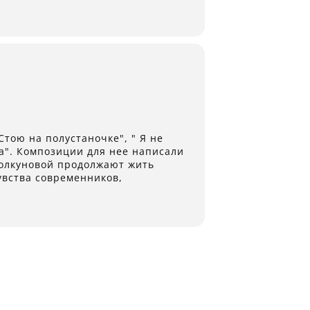
тою на полустаночке", " Я не
да". Композиции для нее написали
 Толкуновой продолжают жить
увства современников,