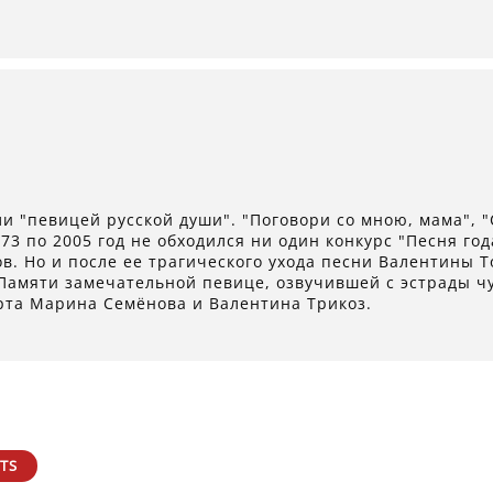
и "певицей русской души". "Поговори со мною, мама", "С
973 по 2005 год не обходился ни один конкурс "Песня го
ов. Но и после ее трагического ухода песни Валентины
Памяти замечательной певице, озвучившей с эстрады ч
та Марина Семёнова и Валентина Трикоз.
TS