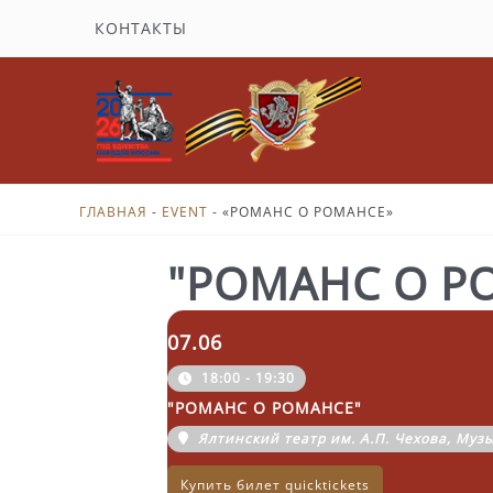
Перейти
КОНТАКТЫ
к
содержимому
ГЛАВНАЯ
-
EVENT
-
«РОМАНС О РОМАНСЕ»
"РОМАНС О Р
07.06
18:00 - 19:30
"РОМАНС О РОМАНСЕ"
Ялтинский театр им. А.П. Чехова, Муз
Купить билет quicktickets