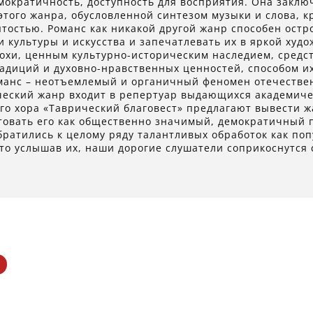
мократичность, доступность для восприятия. Она закл
этого жанра, обусловленной синтезом музыки и слова, 
остью. Романс как никакой другой жанр способен остр
и культуры и искусства и запечатлевать их в яркой худ
охи, ценным культурно-историческим наследием, средс
адиций и духовно-нравственных ценностей, способом и
манс – неотъемлемый и органичный феномен отечествен
ический жанр входит в репертуар выдающихся академич
го хора «Таврический благовест» предлагают вывести 
товать его как общественно значимый, демократичный 
ратились к целому ряду талантливых обработок как поп
то услышав их, наши дорогие слушатели соприкоснутся