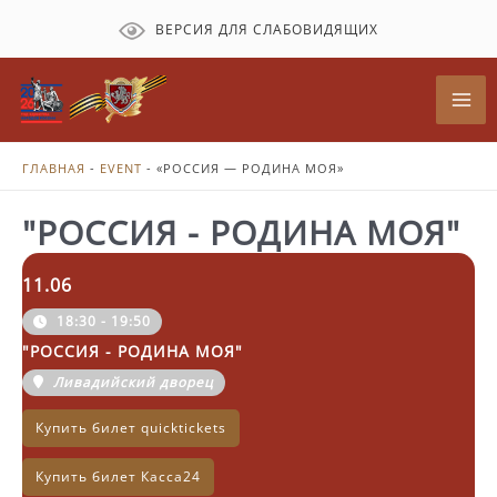
Перейти
ВЕРСИЯ ДЛЯ СЛАБОВИДЯЩИХ
к
содержимому
Mai
Me
ГЛАВНАЯ
-
EVENT
-
«РОССИЯ — РОДИНА МОЯ»
"РОССИЯ - РОДИНА МОЯ"
11.06
18:30 - 19:50
"РОССИЯ - РОДИНА МОЯ"
Ливадийский дворец
Купить билет quicktickets
Купить билет Касса24