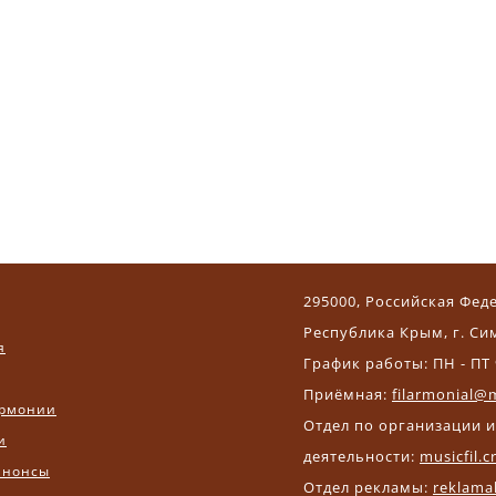
295000, Российская Фед
Республика Крым, г. Си
я
График работы: ПН - ПТ 
Приёмная:
filarmonial@m
рмонии
Отдел по организации 
и
деятельности:
musicfil.
анонсы
Отдел рекламы:
reklama