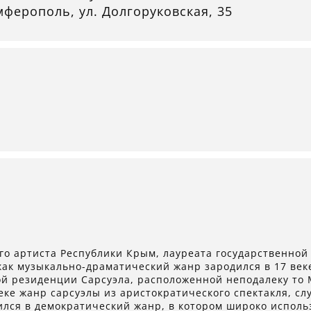
мферополь, ул. Долгоруковская, 35
го артиста Республики Крым, лауреата государственно
как музыкально-драматический жанр зародился в 17 век
ой резиденции Сарсуэла, расположенной неподалеку то
 веке жанр сарсуэлы из аристократического спектакля, с
ился в демократический жанр, в котором широко испол