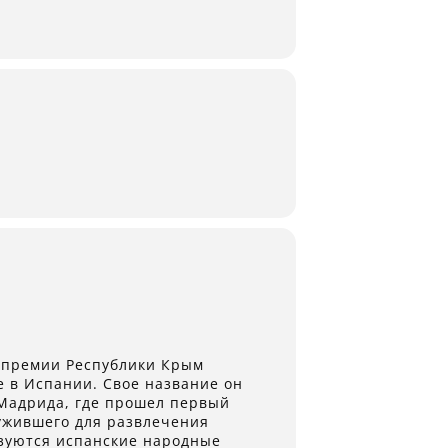
й премии Республики Крым
е в Испании. Свое название он
 Мадрида, где прошел первый
лужившего для развлечения
ьзуются испанские народные