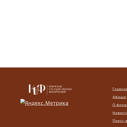
Главна
Афиша
О фила
Новост
Пресс-