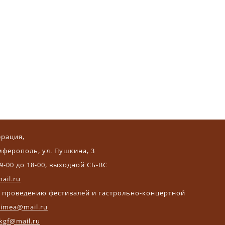
ерация,
мферополь, ул. Пушкина, 3
9-00 до 18-00, выходной СБ-ВС
ail.ru
и проведению фестивалей и гастрольно-концертной
crimea@mail.ru
kgf@mail.ru