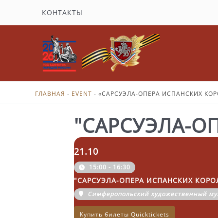
Перейти
КОНТАКТЫ
к
содержимому
ГЛАВНАЯ
-
EVENT
-
«САРСУЭЛА-ОПЕРА ИСПАНСКИХ КОР
"САРСУЭЛА-О
21.10
15:00 - 16:30
"САРСУЭЛА-ОПЕРА ИСПАНСКИХ КОРО
Симферопольский художественный му
Купить билеты Quicktickets