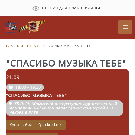
Перейти
ВЕРСИЯ ДЛЯ СЛАБОВИДЯЩИХ
к
содержимому
Mai
Me
ГЛАВНАЯ
-
EVENT
-
«СПАСИБО МУЗЫКА ТЕБЕ»
"СПАСИБО МУЗЫКА ТЕБЕ"
21.09
18:00 - 19:30
"СПАСИБО МУЗЫКА ТЕБЕ"
ГБУК РК "Крымский литературно-художественный
мемориальный музей-заповедник" Дом-музей А.П.
Чехова в Ялте
Купить билет Quicktickets