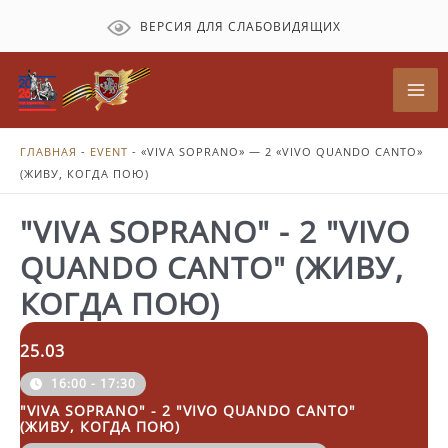
Перейти
ВЕРСИЯ ДЛЯ СЛАБОВИДЯЩИХ
к
содержимому
Mai
Me
ГЛАВНАЯ
-
EVENT
-
«VIVA SOPRANO» — 2 «VIVO QUANDO CANTO»
(ЖИВУ, КОГДА ПОЮ)
"VIVA SOPRANO" - 2 "VIVO
QUANDO CANTO" (ЖИВУ,
КОГДА ПОЮ)
25.03
16:00 - 17:30
"VIVA SOPRANO" - 2 "VIVO QUANDO CANTO"
(ЖИВУ, КОГДА ПОЮ)