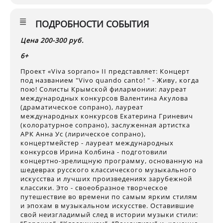
ПОДРОБНОСТИ СОБЫТИЯ
Цена 200-300 руб.
6+
Проект «Viva soprano» II представляет: Концерт
под названием "Vivo quando canto! " - Живу, когда
пою! Солисты Крымской филармонии: лауреат
международных конкурсов Валентина Акулова
(драматическое сопрано), лауреат
международных конкурсов Екатерина Гриневич
(колоратурное сопрано), заслуженная артистка
АРК Анна Ус (лирическое сопрано),
концертмейстер - лауреат международных
конкурсов Ирина Колбина - подготовили
концертно-зрелищную программу, основанную на
шедеврах русского классического музыкального
искусства и лучших произведениях зарубежной
классики. Это - своеобразное творческое
путешествие во времени по самым ярким стилям
и эпохам в музыкальном искусстве. Оставившие
свой неизгладимый след в истории музыки стили: