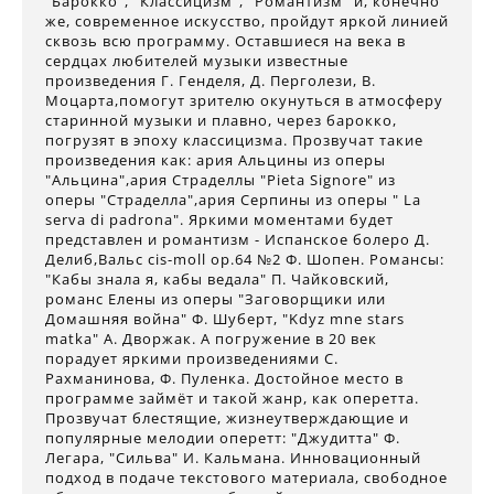
“Барокко”, “Классицизм”, “Романтизм” и, конечно
же, современное искусство, пройдут яркой линией
сквозь всю программу. Оставшиеся на века в
сердцах любителей музыки известные
произведения Г. Генделя, Д. Перголези, В.
Моцарта,помогут зрителю окунуться в атмосферу
старинной музыки и плавно, через барокко,
погрузят в эпоху классицизма. Прозвучат такие
произведения как: ария Альцины из оперы
"Альцина",ария Страделлы "Pieta Signore" из
оперы "Страделла",ария Серпины из оперы " La
serva di padrona". Яркими моментами будет
представлен и романтизм - Испанское болеро Д.
Делиб,Вальс cis-moll ор.64 №2 Ф. Шопен. Романсы:
"Кабы знала я, кабы ведала" П. Чайковский,
романс Елены из оперы "Заговорщики или
Домашняя война" Ф. Шуберт, "Kdyz mne stars
matka" A. Дворжак. А погружение в 20 век
порадует яркими произведениями С.
Рахманинова, Ф. Пуленка. Достойное место в
программе займёт и такой жанр, как оперетта.
Прозвучат блестящие, жизнеутверждающие и
популярные мелодии оперетт: "Джудитта" Ф.
Легара, "Сильва" И. Кальмана. Инновационный
подход в подаче текстового материала, свободное